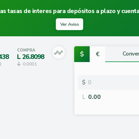
as tasas de interes para depósitos a plazo y cuen
Ver Aviso
COMPRA
$
€
Conver
438
L
26.8098
1
0.0001
$
L
0.00