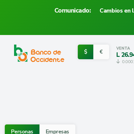
Comunicado:
Cambios en l
VENTA
$
€
L
26.9
0.000
Personas
Empresas