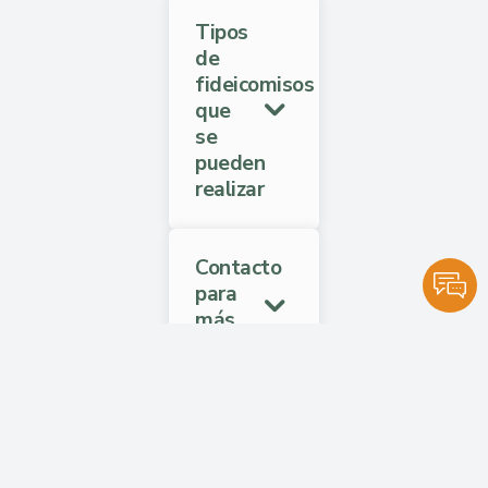
Tipos
de
fideicomisos
que
se
pueden
realizar
Contacto
para
más
información
Procesos
de
Compra