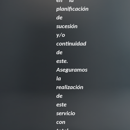
en la
planificación
de
sucesión
y/o
continuidad
de
este.
Aseguramos
la
realización
de
este
servicio
con